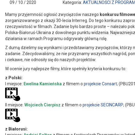
09 / 10 / 2020
Kategoria:
AKTUALNOŚCI Z PROGRA
Mamy przyjemność ogłosić zwycięzców naszego
konkursu filmowe
zorganizowanego z okazji 30-lecia Interreg. Do tego konkursu zapros
rzeczywistość w filmach. Zadanie było bardzo proste – należało p
Polska-Białoruś-Ukraina z dowolnego punktu widzenia. Najważniejsze
działania w ramach Programu odgrywały główną rolę.
Z dumą dzielimy się wynikami i przedstawiamy zwycięzców, którzy 
zadanie. Zdecydowaliśmy, że nie przyznamy wszystkich nagród, poni
i ciekawe, nie odnosiły się do naszych projektów.
W ocenie jury najlepsze filmy, które spełniły kryteria konkursu to:
z Polski:
I miejsce:
Ewelina Kamieńska
z filmem o
projekcie Consart
; (PBU20
II miejsce:
Wojciech Cierpisz
z filmem o
projekcie SECINCARP
; (PB
z Białorusi: