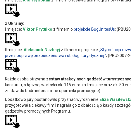
I miejsce:
Andriej Soltan
z filmem o festiwalach Programów w lata
z Ukrainy:
I miejsce:
Viktor Prytulko
z filmem o
projekcie BugUnitesUs
; (PBU2
II miejsce:
Aleksandr Nuzhnyj
z filmem o projekcie
„Stymulacja rozw
przez poprawę bezpieczeństwa i obsługi turystycznej.”
; (PBU2007-2
Każda osoba otrzyma
zestaw atrakcyjnych gadżetów turystyczn
konkursu, o łącznej wartości ok. 115 euro za I miejsce oraz ok. 80 eur
zestaw do badmintona i inne upominki promocyjne).
Dodatkowo jury postanowiło przyznać wyróżnienie
Eliza Wasilewsk
przygotowała ciekawy film i nagrała go z dbałością o każdy szczegó
gadżetów promocyjnych Programu.