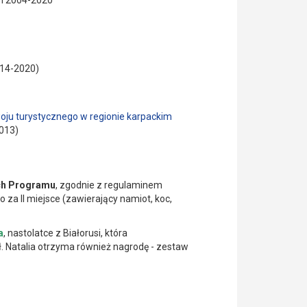
ch 2004-2020
014-2020)
oju turystycznego w regionie karpackim
013)
ych Programu
, zgodnie z regulaminem
o za II miejsce (zawierający namiot, koc,
a
, nastolatce z Białorusi, która
ł. Natalia otrzyma również nagrodę - zestaw