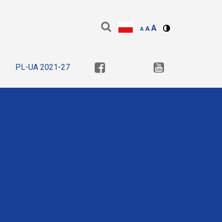
A
A
A
PL-UA 2021-27