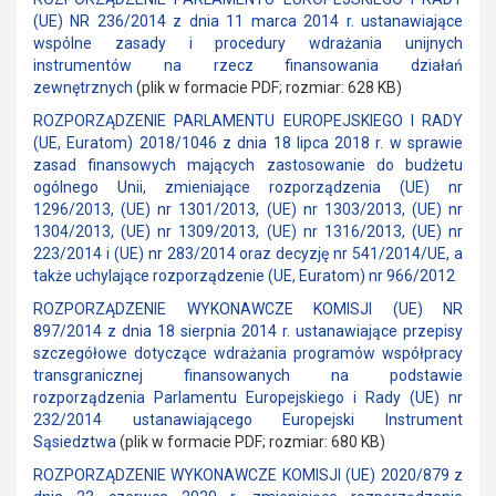
(UE) NR 236/2014 z dnia 11 marca 2014 r. ustanawiające
wspólne zasady i procedury wdrażania unijnych
instrumentów na rzecz finansowania działań
zewnętrznych
(plik w formacie PDF; rozmiar: 628 KB)
ROZPORZĄDZENIE PARLAMENTU EUROPEJSKIEGO I RADY
(UE, Euratom) 2018/1046 z dnia 18 lipca 2018 r. w sprawie
zasad finansowych mających zastosowanie do budżetu
ogólnego Unii, zmieniające rozporządzenia (UE) nr
1296/2013, (UE) nr 1301/2013, (UE) nr 1303/2013, (UE) nr
1304/2013, (UE) nr 1309/2013, (UE) nr 1316/2013, (UE) nr
223/2014 i (UE) nr 283/2014 oraz decyzję nr 541/2014/UE, a
także uchylające rozporządzenie (UE, Euratom) nr 966/2012
ROZPORZĄDZENIE WYKONAWCZE KOMISJI (UE) NR
897/2014 z dnia 18 sierpnia 2014 r. ustanawiające przepisy
szczegółowe dotyczące wdrażania programów współpracy
transgranicznej finansowanych na podstawie
rozporządzenia Parlamentu Europejskiego i Rady (UE) nr
232/2014 ustanawiającego Europejski Instrument
Sąsiedztwa
(plik w formacie PDF; rozmiar: 680 KB)
ROZPORZĄDZENIE WYKONAWCZE KOMISJI (UE) 2020/879 z