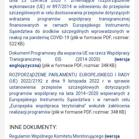
dnia 23 czerwca 2020 r. zmieniające rozporządzenie
wykonawcze (UE) nr 897/2014 w odniesieniu do przepisów
szczegółowych w celu dostosowania przepisów dotyczących
wdrażania programów współpracy transgranicznej
finansowanych w ramach Europejskiego Instrumentu
Sąsiedztwa do środków szczególnych wprowadzonych w
reakcji na pandemię COVID-19
(plik w formacie PDF; rozmiar:
522 KB)
Dokument Programowy dla wsparcia UE na rzecz Współpracy
Transgranicznej EIS (2014-2020)
(
wersja
anglojęzyczna)
(plik w formacie PDF; rozmiar: 348 KB)
ROZPORZĄDZENIE PARLAMENTU EUROPEJSKIEGO I RADY
(UE) 2022/2192 z dnia 9 listopada 2022 r. w sprawie
ustanowienia przepisów szczegółowych dotyczących
programów współpracy na lata 2014–2020 wspieranych z
Europejskiego Instrumentu Sąsiedztwa i w ramach celu
„Europejska współpraca terytorialna” wskutek zakłócenia
realizacji programów
(plik w formacie PDF; rozmiar: 348 KB)
INNE DOKUMENTY:
Regulamin Wspólnego Komitetu Monitorującego
(
wersja